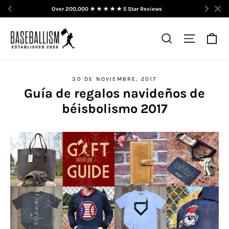
Over 200,000 ★ ★ ★ ★ ★ 5 Star Reviews  
Ir
directamente
Ca
Buscar
Navega
al
contenido
30 DE NOVIEMBRE, 2017
Guía de regalos navideños de
béisbolismo 2017